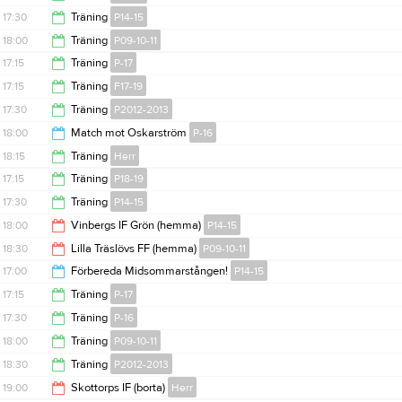
15:00
17:30
Träning
P14-15
18:15
18:00
Träning
P09-10-11
19:00
17:15
Träning
P-17
19:30
17:15
Träning
F17-19
18:30
17:30
Träning
P2012-2013
18:30
18:00
Match mot Oskarström
P-16
19:00
18:15
Träning
Herr
19:30
17:15
Träning
P18-19
19:45
17:30
Träning
P14-15
18:15
18:00
Vinbergs IF Grön (hemma)
P14-15
19:00
18:30
Lilla Träslövs FF (hemma)
P09-10-11
20:00
17:00
Förbereda Midsommarstången!
P14-15
20:30
17:15
Träning
P-17
20:00
17:30
Träning
P-16
18:30
18:00
Träning
P09-10-11
19:00
18:30
Träning
P2012-2013
19:30
19:00
Skottorps IF (borta)
Herr