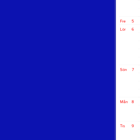
Fre
5
Lör
6
Sön
7
Mån
8
Tis
9