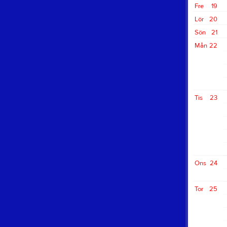
Fre
19
Lör
20
Sön
21
Mån
22
Tis
23
Ons
24
Tor
25