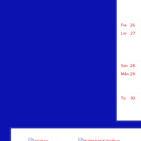
Fre
26
Lör
27
Sön
28
Mån
29
Tis
30