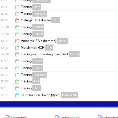
18:30
Träning
P2012-2013
19:00
18:30
Träning
Herr
20:00
18:30
Träning
P09-10-11
20:00
19:00
Östergård BK (borta)
Herr
20:00
09:00
Träning
P20-21
21:00
09:00
Träning
F20-21
10:00
10:00
Vinbergs IF Vit (hemma)
P14-15
10:00
10:00
Match mot HGH
P-16
12:00
09:30
Träningssammandrag med HGH
P18-19
11:30
17:15
Träning
P18-19
12:00
17:30
Träning
P14-15
18:15
18:00
Träning
P09-10-11
19:00
17:30
Träning
P-16
19:30
18:15
Träning
Herr
19:00
21:00
Klubblokalen Bokad (Björn)
Kvibille BK
19:45
00:00