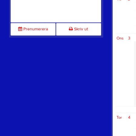
Prenumerera
Skriv ut
Ons
3
Tor
4