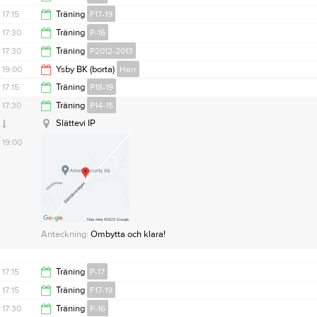
19:30
17:15
Träning
F17-19
18:30
17:30
Träning
P-16
18:30
17:30
Träning
P2012-2013
19:00
19:00
Ysby BK (borta)
Herr
19:00
17:15
Träning
P18-19
Björkevi IP
21:00
17:30
Träning
P14-15
18:15
Slättevi IP
19:00
Anteckning:
Ombytta och klara!
17:15
Träning
P-17
17:15
Träning
F17-19
18:30
17:30
Träning
P-16