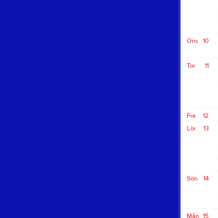
Ons
10
Tor
11
Fre
12
Lör
13
Sön
14
Mån
15