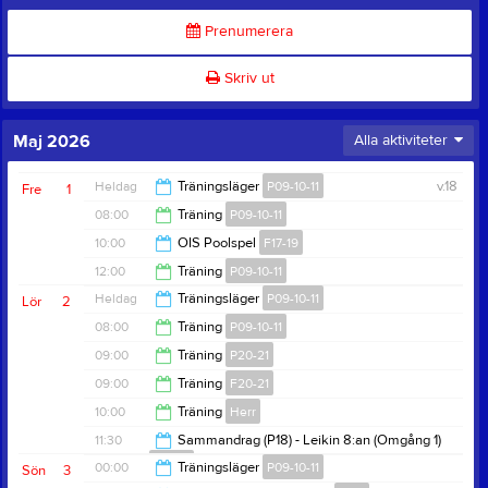
Prenumerera
Skriv ut
Maj 2026
Alla aktiviteter
Heldag
Träningsläger
P09-10-11
v.18
Fre
1
08:00
Träning
P09-10-11
10:00
OIS Poolspel
F17-19
09:30
12:00
Träning
P09-10-11
11:30
Heldag
Träningsläger
P09-10-11
Lör
2
14:00
08:00
Träning
P09-10-11
09:00
Träning
P20-21
09:30
09:00
Träning
F20-21
10:00
10:00
Träning
Herr
10:00
11:30
Sammandrag (P18) - Leikin 8:an (Omgång 1)
P18-19
11:30
00:00
Träningsläger
P09-10-11
Sön
3