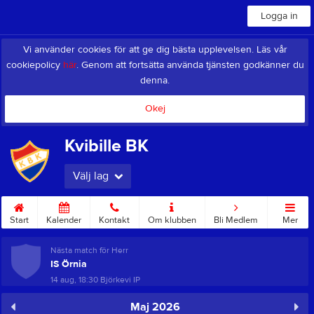
Logga in
Vi använder cookies för att ge dig bästa upplevelsen. Läs vår
cookiepolicy
här
. Genom att fortsätta använda tjänsten godkänner du
denna.
Okej
Kvibille BK
Välj lag
Start
Kalender
Kontakt
Om klubben
Bli Medlem
Mer
Nästa match för Herr
IS Örnia
14 aug, 18:30
Björkevi IP
Maj 2026