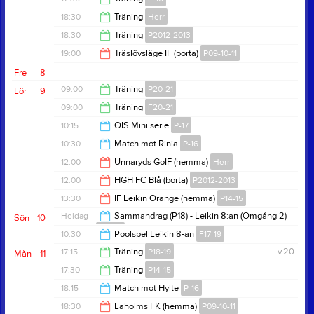
18:30
18:30
Träning
Herr
19:00
18:30
Träning
P2012-2013
20:00
19:00
Träslövsläge IF (borta)
P09-10-11
20:00
Fre
8
21:00
09:00
Träning
P20-21
Lör
9
09:00
Träning
F20-21
10:00
10:15
OIS Mini serie
P-17
10:00
10:30
Match mot Rinia
P-16
12:15
12:00
Unnaryds GoIF (hemma)
Herr
12:00
12:00
HGH FC Blå (borta)
P2012-2013
14:00
13:30
IF Leikin Orange (hemma)
P14-15
14:00
Heldag
Sammandrag (P18) - Leikin 8:an (Omgång 2)
Sön
10
P18-19
15:30
10:30
Poolspel Leikin 8-an
F17-19
17:15
Träning
P18-19
v.20
Mån
11
11:45
17:30
Träning
P14-15
18:15
18:15
Match mot Hylte
P-16
19:00
18:30
Laholms FK (hemma)
P09-10-11