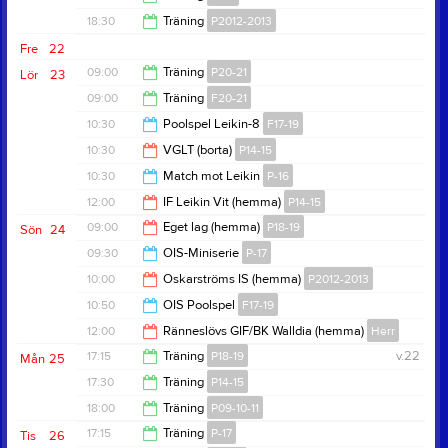
19:30
18:30
Träning
P2012-2013
20:00
Fre
22
20:00
09:00
Träning
P20-21
Lör
23
09:00
Träning
F20-21
10:00
10:30
Poolspel Leikin-8
F17-19
10:00
10:30
VGLT (borta)
P14-15
14:00
10:30
Match mot Leikin
P-16
12:30
12:00
IF Leikin Vit (hemma)
P14-15
12:00
09:00
Eget lag (hemma)
P18-19
Sön
24
13:30
09:30
OIS-Miniserie
P-17
11:00
10:00
Oskarströms IS (hemma)
P2012-2013
11:30
10:50
OIS Poolspel
F17-19
12:00
12:00
Ränneslövs GIF/BK Walldia (hemma)
Herr
12:20
17:15
Träning
P18-19
v.22
Mån
25
14:00
17:30
Träning
P14-15
18:15
18:00
Träning
P09-10-11
19:00
17:15
Träning
P-17
Tis
26