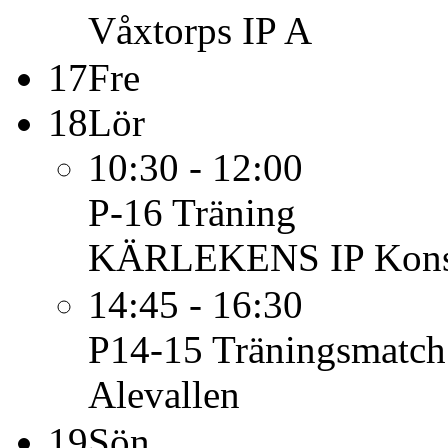
Våxtorps IP A
17
Fre
18
Lör
10:30 - 12:00
P-16
Träning
KÄRLEKENS IP Konst
14:45 - 16:30
P14-15
Träningsmatch
Alevallen
19
Sön